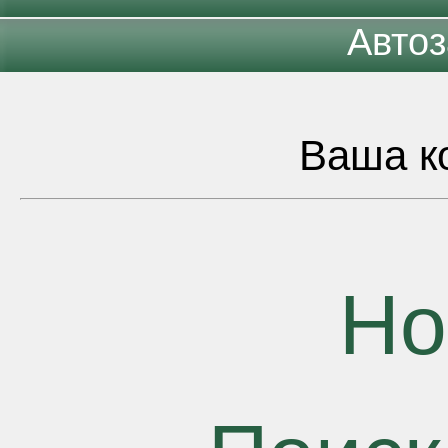
Автоз
Ваша ко
Но