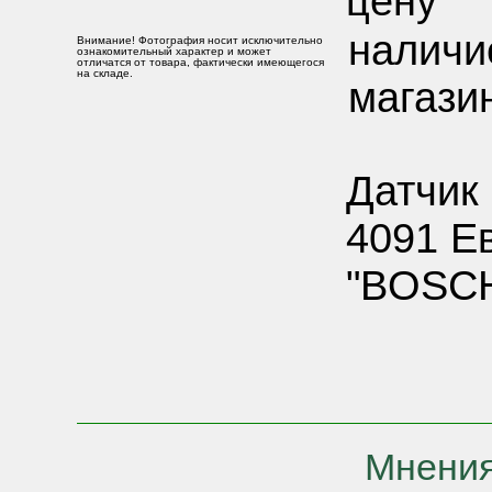
цену
наличи
Внимание! Фотография носит исключительно
ознакомительный характер и может
отличатся от товара, фактически имеющегося
на складе.
магази
Датчик
4091 Е
"BOSCH
Мнения