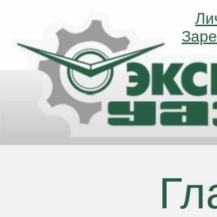
Ли
Ли
Заре
Заре
Гл