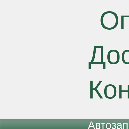
О
До
Ко
Автоза