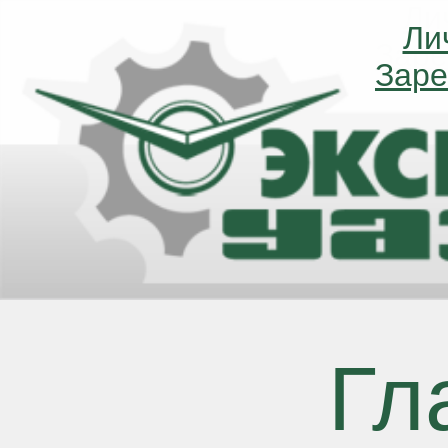
Ли
Ли
Заре
Заре
Гл