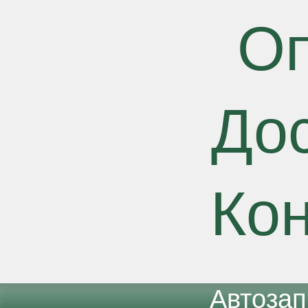
О
До
Ко
Автоза