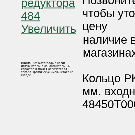
Позвонит
чтобы ут
цену
Увеличить
наличие 
магазинах
Внимание! Фотография носит
исключительно ознакомительный
характер и может отличатся от
товара, фактически имеющегося на
Кольцо Р
складе.
мм. входн
48450Т00