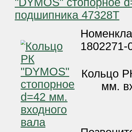
"DYMOS" стопорное d
подшипника 47328Т
Номенкла
1802271-
Кольцо Р
мм. в