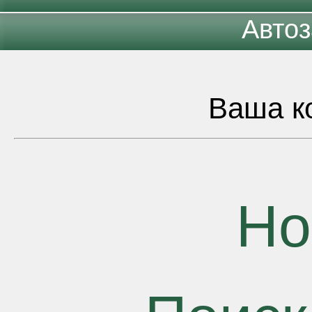
Автоз
Ваша ко
Но