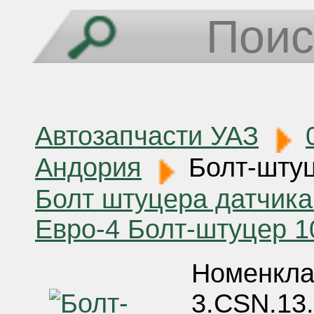
Автозапчасти УАЗ
Андория
Болт-штуц
Болт штуцера датчика
Евро-4
Болт-штуцер 1
Номенкла
3.CSN.13