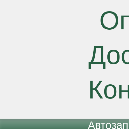
О
До
Ко
Автоза