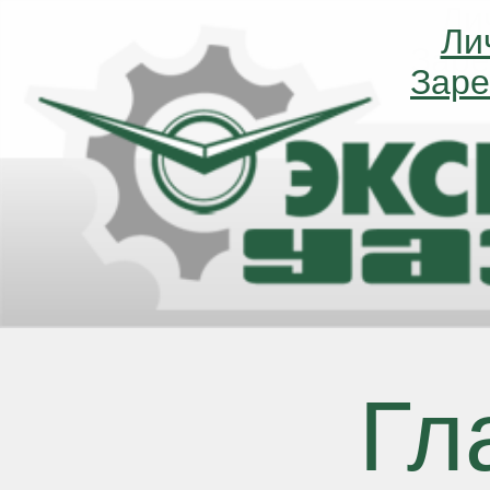
Ли
Ли
Заре
Заре
Гл