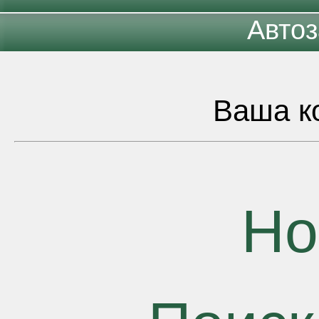
Автоз
Ваша ко
Но