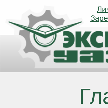
Ли
Ли
Заре
Заре
Гл