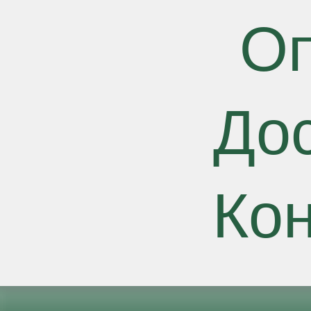
О
До
Ко