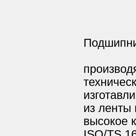
Подшипн
производя
техничес
изготавл
из ленты 
высокое к
ISO/TS 1