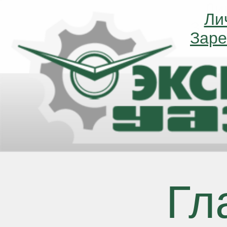
Ли
Ли
Заре
Заре
Гл