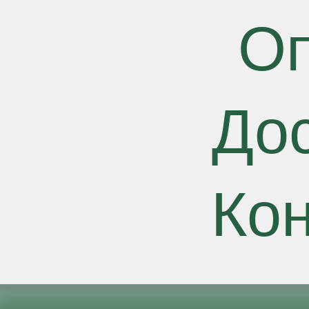
О
До
Ко