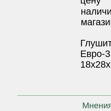
цену
наличи
магази
Глушит
Евро-3
18х28х
Мнения