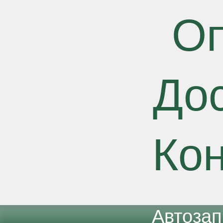
О
До
Ко
Автоза