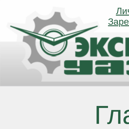
Ли
Ли
Заре
Заре
Гл