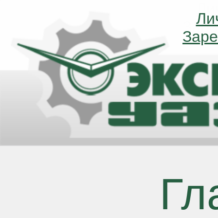
Ли
Ли
Заре
Заре
Гл