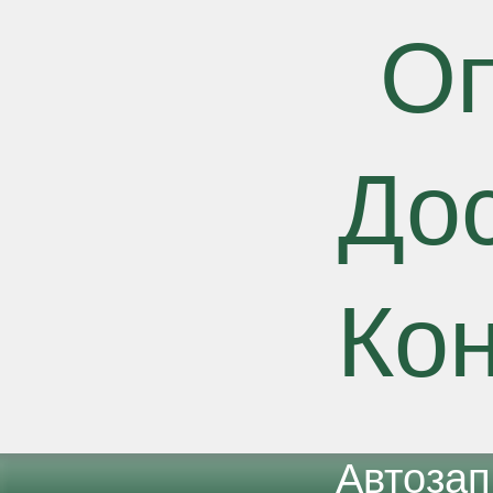
О
До
Ко
Автоза