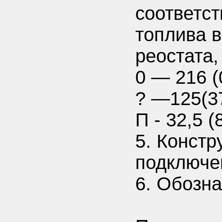
соответс
топлива в
реостата,
0 — 216 (
? —125(37
П - 32,5 (
5. Констр
подключе
6. Обозн