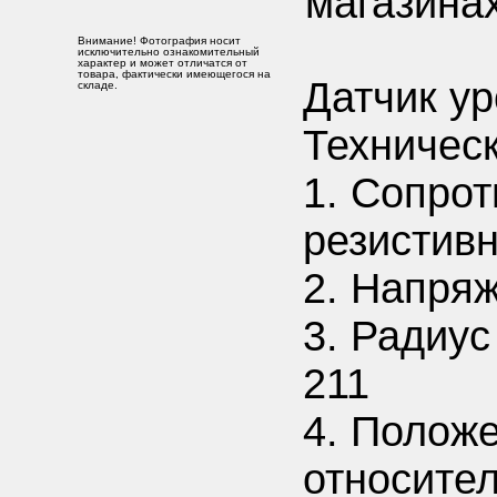
магазинах
Внимание! Фотография носит
исключительно ознакомительный
характер и может отличатся от
товара, фактически имеющегося на
Датчик ур
складе.
Техничес
1. Сопрот
резистив
2. Напряж
3. Радиус
211
4. Полож
относите