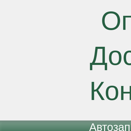
О
До
Ко
Автоза