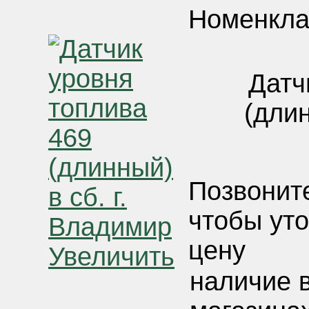
Номенкла
Датч
(длин
Позвонит
чтобы ут
цену
Увеличить
наличие 