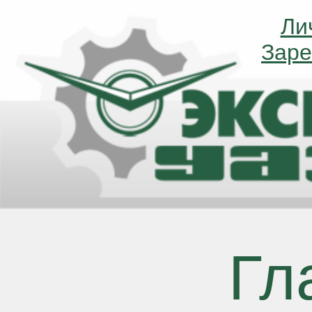
Ли
Ли
Заре
Заре
Гл