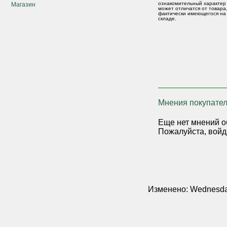
ознакомительный характер
Магазин
может отличатся от товара
фактически имеющегося на
складе.
Мнения покупател
Еще нет мнений о
Пожалуйста, войд
Изменено: Wednesday