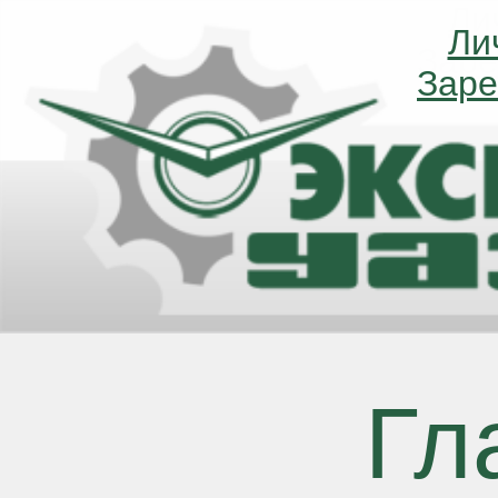
Ли
Ли
Заре
Заре
Гл