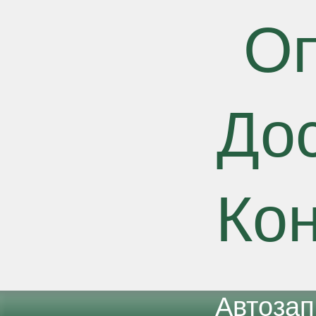
О
До
Ко
Автоза