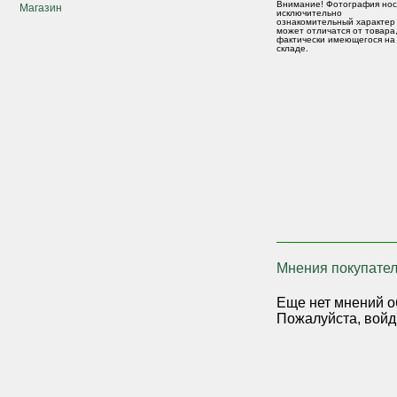
Внимание! Фотография нос
Магазин
исключительно
ознакомительный характер
может отличатся от товара
фактически имеющегося на
складе.
Мнения покупател
Еще нет мнений о
Пожалуйста, войд