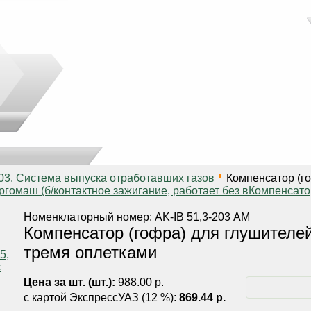
03. Система выпуска отработавших газов
Компенсатор (го
гомаш (б/контактное зажигание, работает без в
Компенсато
Номенклаторный номер: AK-IB 51,3-203 АМ
Компенсатор (гофра) для глушителей
тремя оплетками
Цена за шт. (шт.):
988.00 р.
с картой ЭкспрессУАЗ (12 %):
869.44 р.