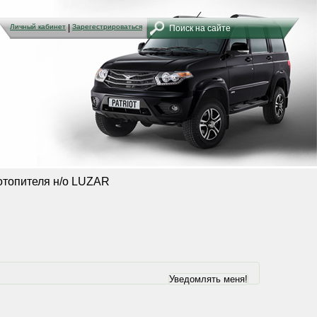
Личный кабинет
Личный кабинет
|
|
Зарегестрироваться
Зарегестрироваться
отопителя н/о LUZAR