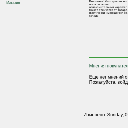
Внимание! Фотография нос
Магазин
исключительно
ознакомительный характер
может отличатся от товара
фактически имеющегося на
складе.
Мнения покупател
Еще нет мнений о
Пожалуйста, войд
Изменено: Sunday, 0