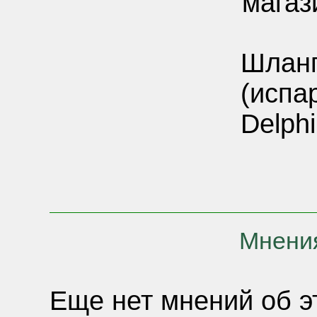
магаз
Шланг
(испа
Delphi 
Мнения
Еще нет мнений об э