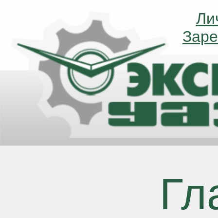
Ли
Ли
Заре
Заре
Гл