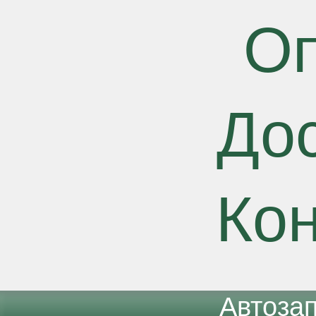
О
До
Ко
Автоза