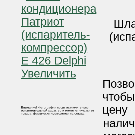
Шла
(исп
Увеличить
Позво
чтобы
цену
Внимание! Фотография носит исключительно
ознакомительный характер и может отличатся от
товара, фактически имеющегося на складе.
налич