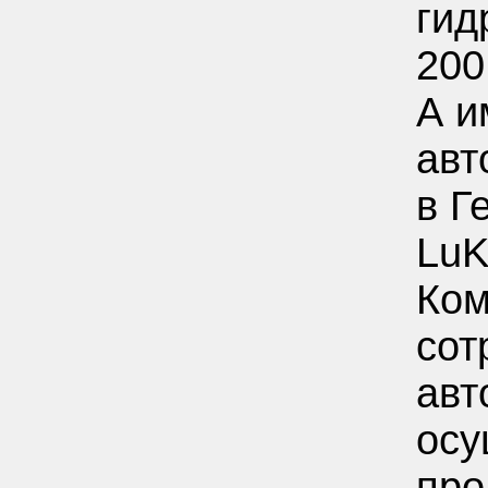
гид
200
А и
авт
в Г
LuK
Ком
сот
авт
осу
про