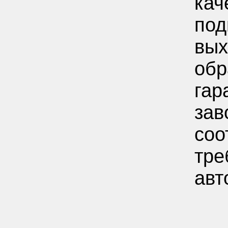
кач
под
вых
обр
гар
зав
соо
тре
авт