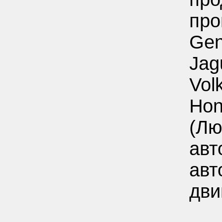
про
Gen
Jag
Vol
Hon
(Лю
авт
авт
дви