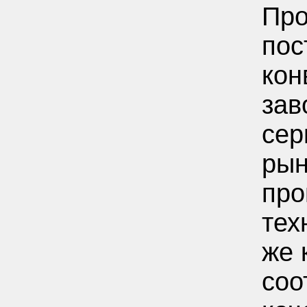
Про
пос
кон
зав
сер
рын
про
тех
же 
соо