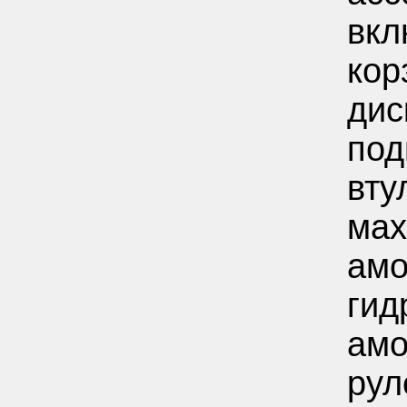
вкл
кор
дис
под
вту
мах
амо
гид
амо
рул