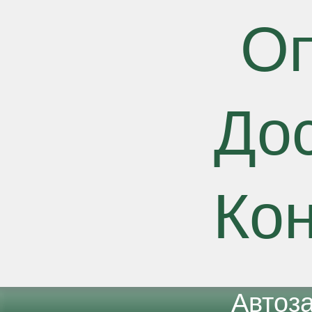
О
До
Ко
Автоз