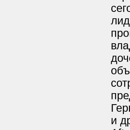
сег
лид
про
вла
доч
объ
сот
пре
Гер
и д