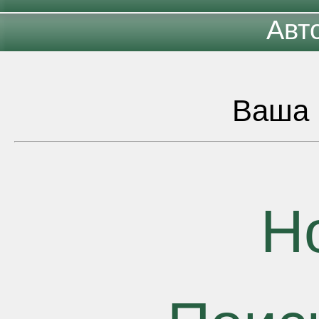
Авт
Ваша 
Н