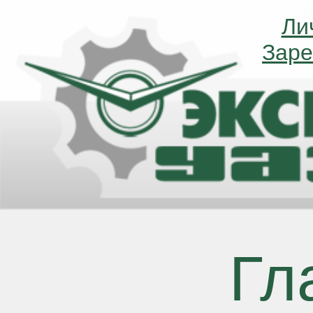
Ли
Ли
Заре
Заре
Гл