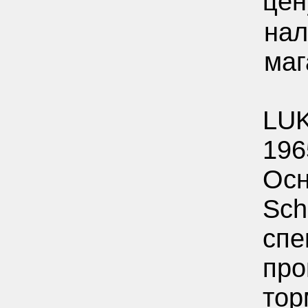
цен
нал
маг
LUK
196
Осн
Sch
спе
про
тор