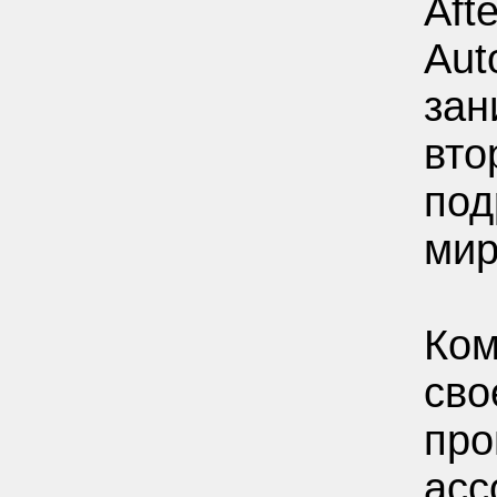
Aft
Aut
зан
вто
под
мир
Ком
сво
про
асс