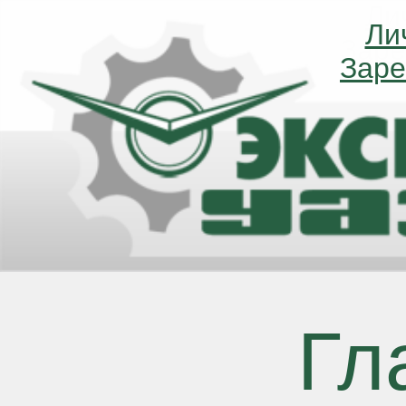
Ли
Ли
Заре
Заре
Гл