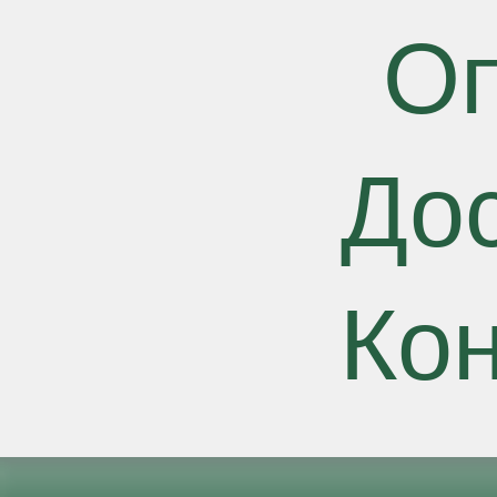
О
До
Ко