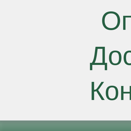
О
До
Ко