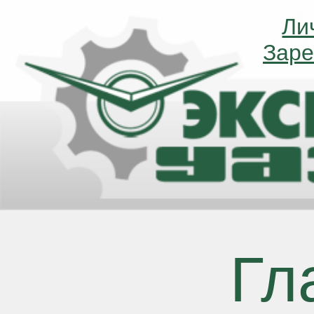
Ли
Ли
Заре
Заре
Гл