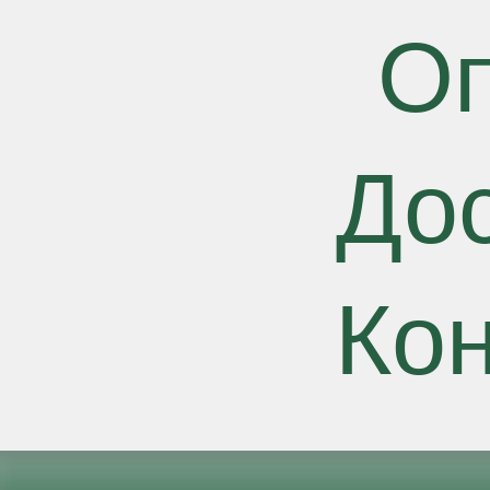
О
До
Ко