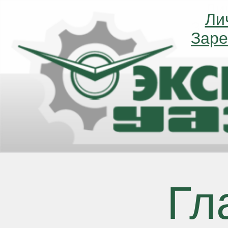
Ли
Ли
Заре
Заре
Гл