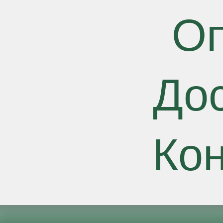
О
До
Ко