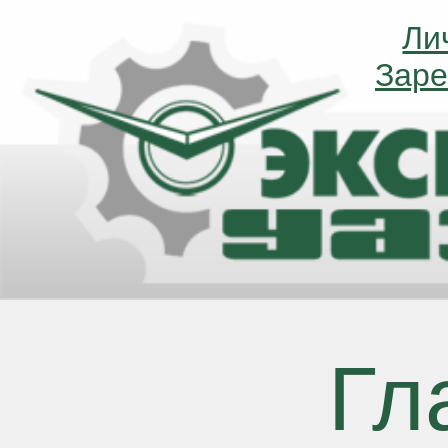
Ли
Ли
Заре
Заре
Гл