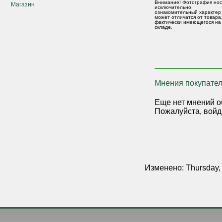
Внимание! Фотография нос
Магазин
исключительно
ознакомительный характер
может отличатся от товара
фактически имеющегося на
складе.
Мнения покупател
Еще нет мнений о
Пожалуйста, войд
Изменено: Thursday,