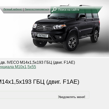
Личный кабинет
Личный кабинет
|
|
Зарегестрироваться
Зарегестрироваться
дв. IVECO М14х1,5х193 ГБЦ (двиг. F1AE)
нциала М10х1,5х55
14х1,5х193 ГБЦ (двиг. F1AE)