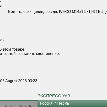
ит
 и
,
Болт головки цилиндров дв. IVECO М14х1,5х193 ГБЦ (д
ей:
б этом товаре.
ите, чтобы оставить свое мнение.
 06 August 2026 03:23
ЭКСПРЕСС УАЗ
Россия, г. Пермь
Пн-Пт с 10-00 до 18-00