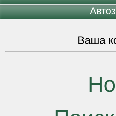
Автоз
Ваша ко
Но