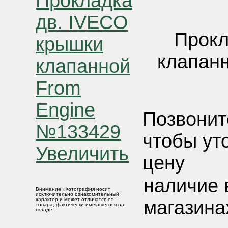
Прокл
клапан
Позвонит
чтобы ут
Увеличить
цену
наличие 
Внимание! Фотография носит
исключительно ознакомительный
характер и может отличатся от
магазина
товара, фактически имеющегося на
складе.