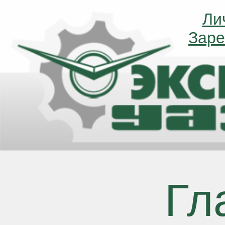
Ли
Ли
Заре
Заре
Гл