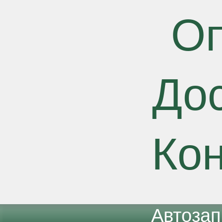
О
До
Ко
Автоза