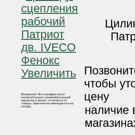
Цили
Патр
Позвонит
Увеличить
чтобы ут
цену
Внимание! Фотография носит
исключительно ознакомительный
характер и может отличатся от
товара, фактически имеющегося на
наличие 
складе.
магазина