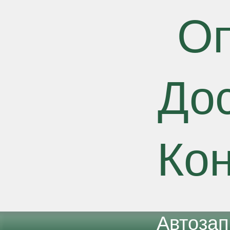
О
До
Ко
Автоза