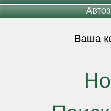
Автоз
Ваша ко
Но