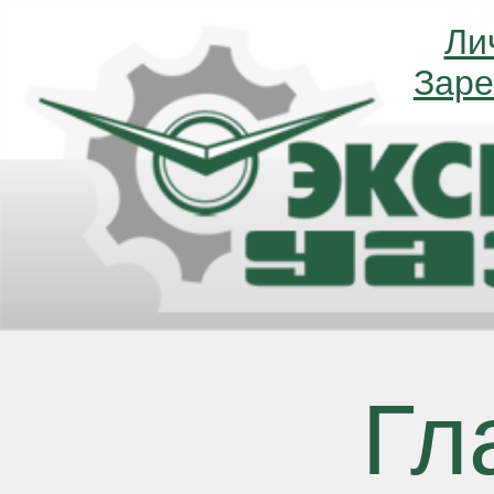
Ли
Ли
Заре
Заре
Гл