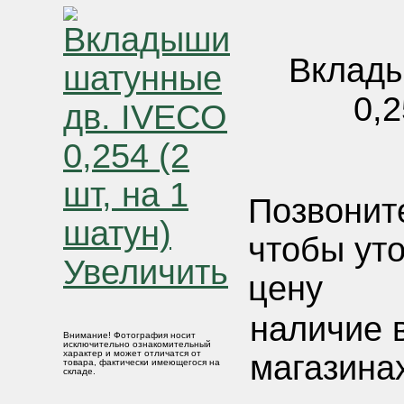
Вклады
0,2
Позвонит
чтобы ут
Увеличить
цену
наличие 
Внимание! Фотография носит
исключительно ознакомительный
характер и может отличатся от
магазина
товара, фактически имеющегося на
складе.