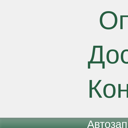
О
До
Ко
Автоза