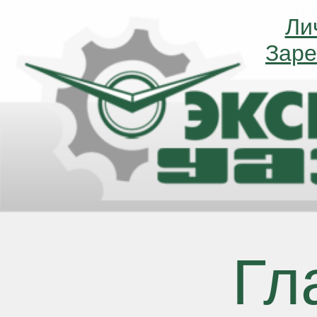
Ли
Ли
Заре
Заре
Гл