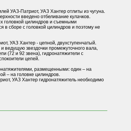
ей УАЗ-Патриот, УАЗ Хантер отлиты из чугуна.
ерхности введено отбеливание кулачков.
х головкой цилиндров и съемными
в сборе с головкой цилиндров и поэтому не
т, УАЗ Хантер - цепной, двухступенчатый.
ю и ведущую звездочки промежуточного вала,
и (72 и 92 звена), гидронатяжители с
спокоители цепей.
онатяжителями, размещенными: один – на
ой – на головке цилиндров.
риот, УАЗ Хантер гидронатяжитель необходимо