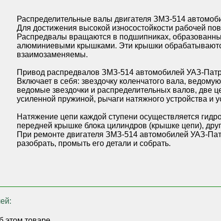
Распределительные валы двигателя ЗМЗ-514 автомобил
Для достижения высокой износостойкости рабочей пов
Распредвалы вращаются в подшипниках, образованны
алюминиевыми крышками. Эти крышки обрабатываются 
взаимозаменяемы.
Привод распредвалов ЗМЗ-514 автомобилей УАЗ-Патрио
Включает в себя: звездочку коленчатого вала, ведому
ведомые звездочки и распределительных валов, две цеп
усиленной пружиной, рычаги натяжного устройства и у
Натяжение цепи каждой ступени осуществляется гидр
передней крышке блока цилиндров (крышке цепи), друг
При ремонте двигателя ЗМЗ-514 автомобилей УАЗ-Пат
разобрать, промыть его детали и собрать.
ей:
б этом товаре.