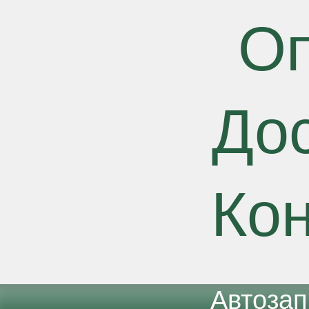
О
До
Ко
Автоза