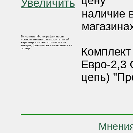
цену
Увеличить
наличие 
магазинах
Внимание! Фотография носит
исключительно ознакомительный
характер и может отличатся от
товара, фактически имеющегося на
Комплект
складе.
Евро-2,3 
цепь) "П
Мнения