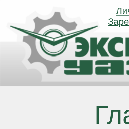
Ли
Ли
Заре
Заре
Гл