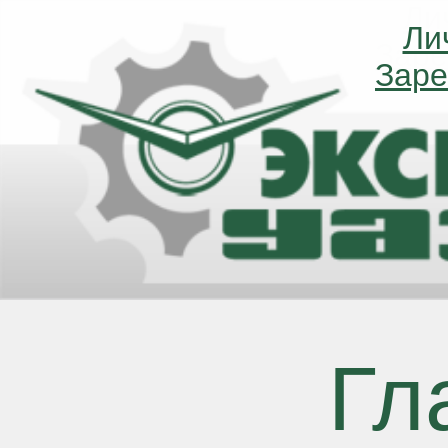
Ли
Ли
Заре
Заре
Гл