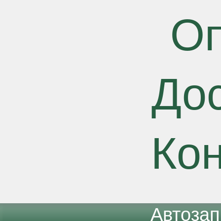
О
До
Ко
Автоза