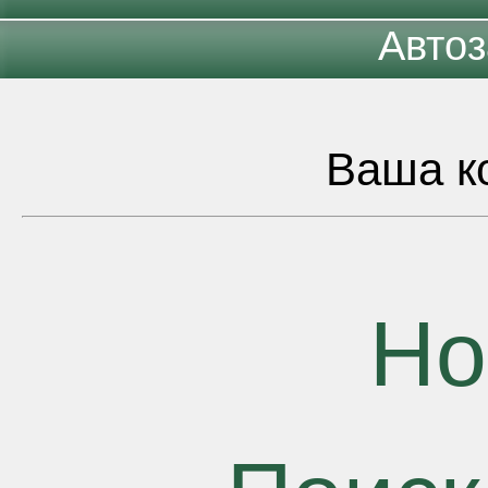
Автоз
Ваша ко
Но