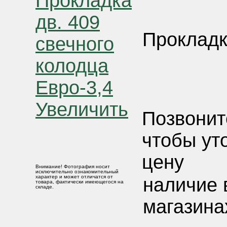
Прокладк
Увеличить
Позвонит
чтобы ут
цену
Внимание! Фотография носит
исключительно ознакомительный
характер и может отличатся от
наличие 
товара, фактически имеющегося на
складе.
магазина