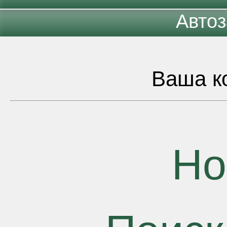
Автоз
Ваша ко
Но