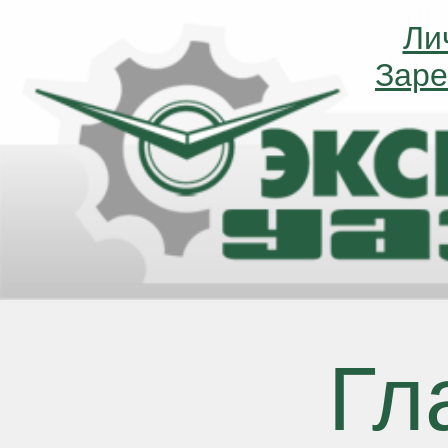
Ли
Ли
Заре
Заре
Гл