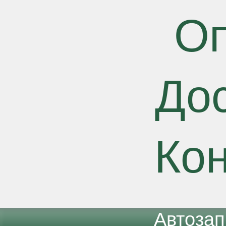
О
До
Ко
Автоза