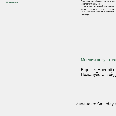
Внимание! Фотография нос
Магазин
исключительно
ознакомительный характер
может отличатся от товара
фактически имеющегося на
складе.
Мнения покупател
Еще нет мнений о
Пожалуйста, войд
Изменено: Saturday, 