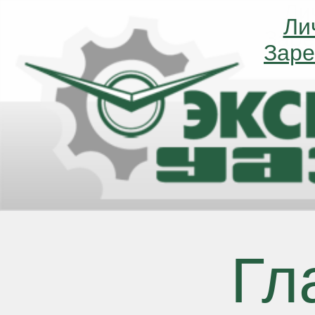
Ли
Ли
Заре
Заре
Гл