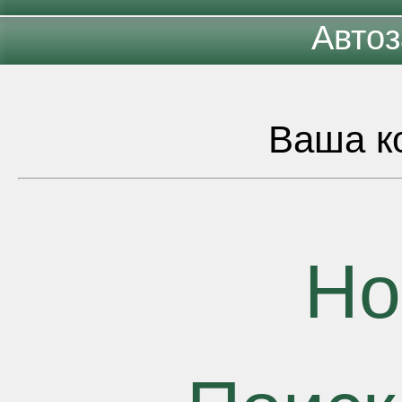
Автоз
Ваша ко
Но