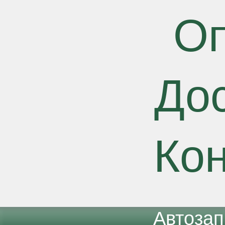
О
До
Ко
Автоза