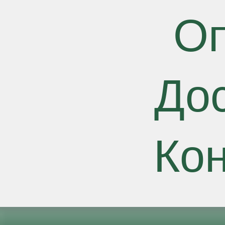
О
До
Ко