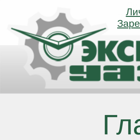
Ли
Ли
Заре
Заре
Гл