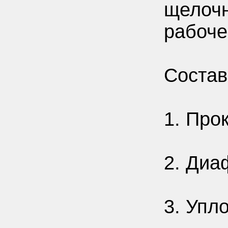
щелочн
рабоче
Состав
1. Про
2. Диа
3. Упл