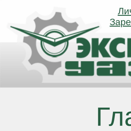
Ли
Ли
Заре
Заре
Гл