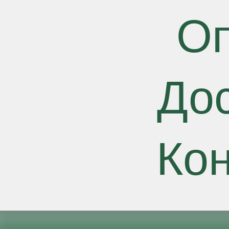
О
До
Ко