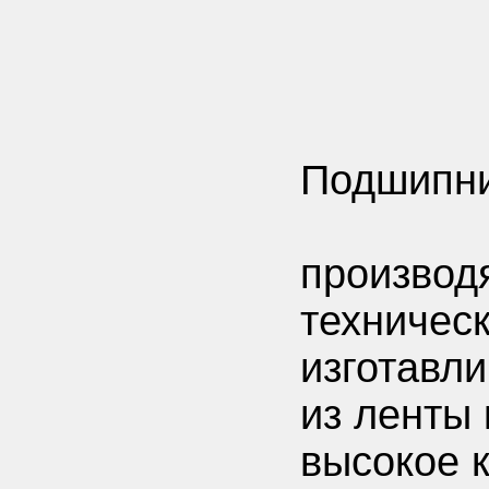
Подшипн
производя
техничес
изготавл
из ленты 
высокое к