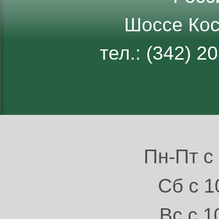
Шоссе Кос
тел.: (342) 
Пн-Пт с 
Сб с 1
Вс с 1