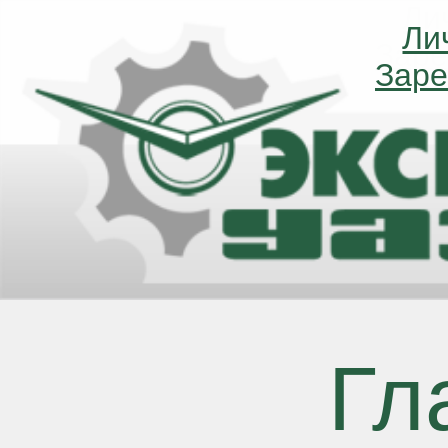
Ли
Ли
Заре
Заре
Гл