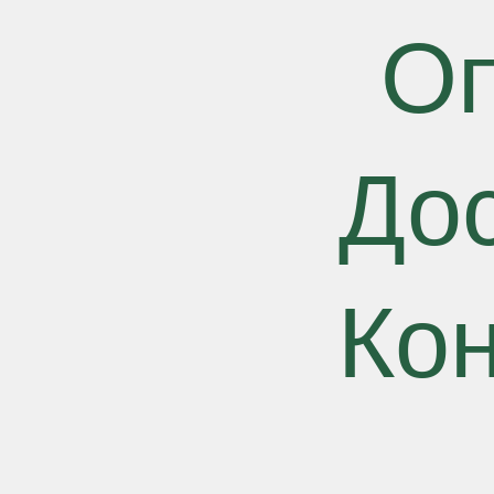
О
До
Ко