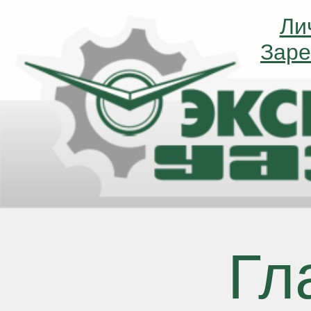
Ли
Ли
Заре
Заре
Гл