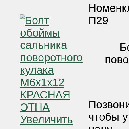
Номенк
П29
Б
пово
Позвони
чтобы у
Увеличить