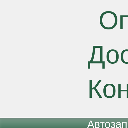
О
До
Ко
Автоза