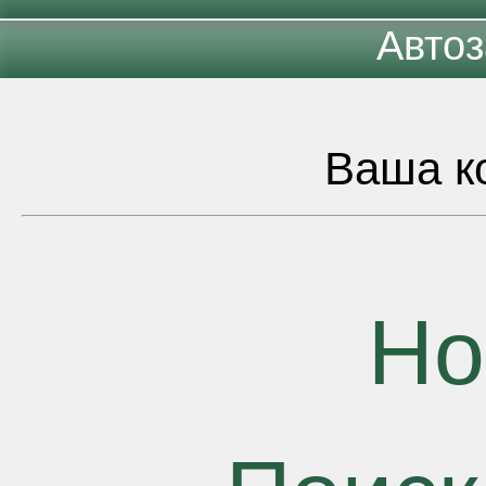
Автоз
Ваша ко
Но