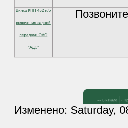
Вилка КПП 452 н/о
Позвоните
включения задней
передачи ОАО
"АДС"
«« В начало
« П
Изменено: Saturday, 0