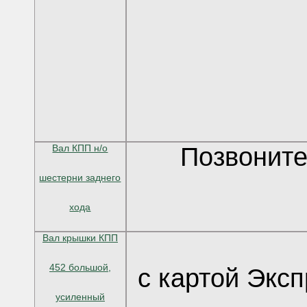
Вал КПП н/о
Позвоните
шестерни заднего
хода
Вал крышки КПП
452 большой,
с картой Экс
усиленный