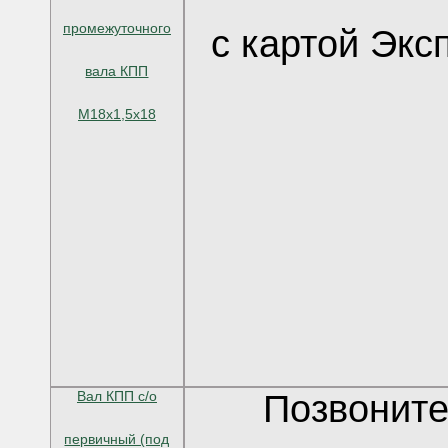
промежуточного
с картой Экс
вала КПП
М18х1,5х18
Вал КПП c/о
Позвоните
первичный (под