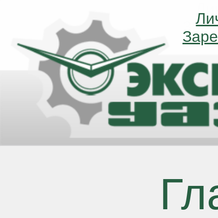
Ли
Ли
Заре
Заре
Гл