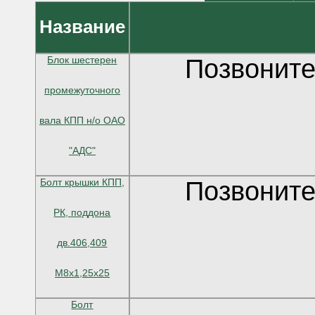
Название
Блок шестерен
Позвоните
промежуточного
вала КПП н/о ОАО
"АДС"
Болт крышки КПП,
Позвоните
РК, поддона
дв.406,409
М8х1,25х25
Болт