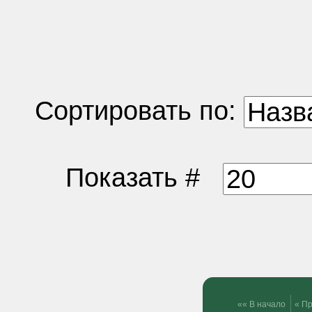
Сортировать по:
Показать #
«« В начало
« П