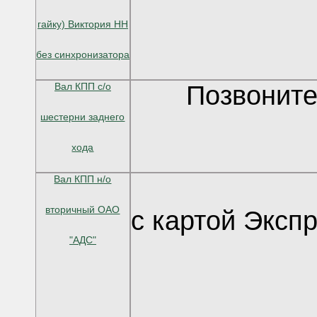
гайку) Виктория НН
без синхронизатора
Вал КПП c/о
Позвоните
шестерни заднего
хода
Вал КПП н/о
вторичный ОАО
с картой Эксп
"АДС"