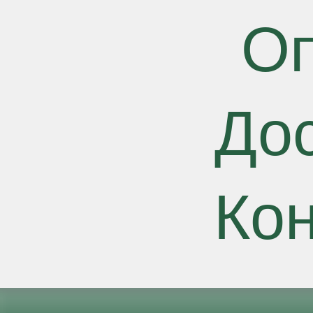
О
До
Ко