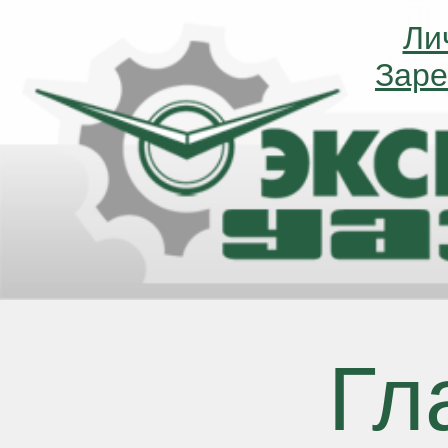
Ли
Ли
Заре
Заре
Гл