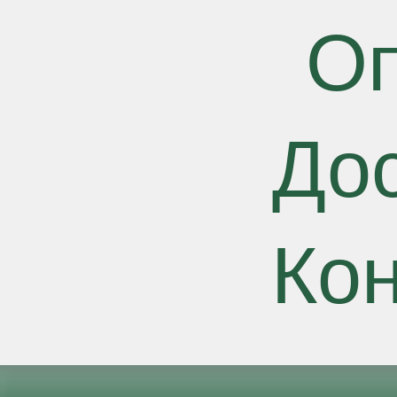
О
До
Ко