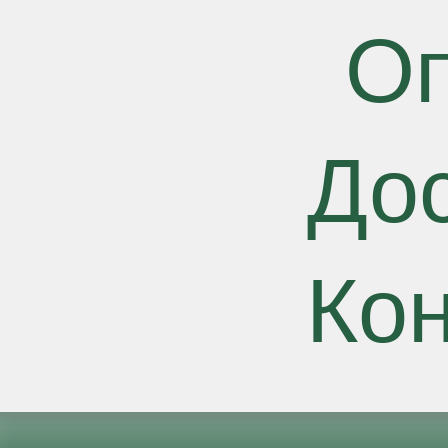
О
До
Ко