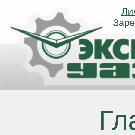
Ли
Ли
Заре
Заре
Гл