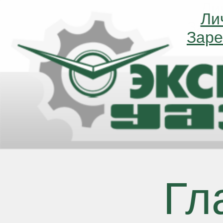
Ли
Ли
Заре
Заре
Гл