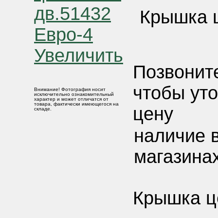
Крышка ц
Увеличить
Позвонит
чтобы ут
Внимание! Фотография носит
исключительно ознакомительный
характер и может отличатся от
товара, фактически имеющегося на
цену
складе.
наличие 
магазинах
Крышка це