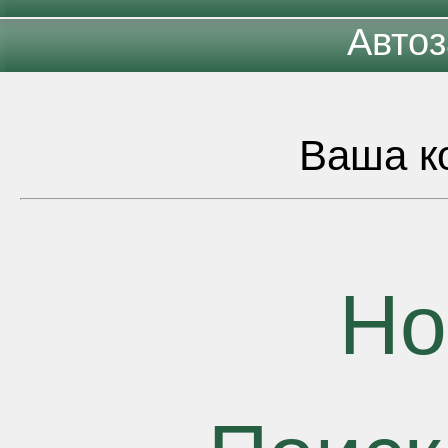
Автоз
Ваша ко
Но