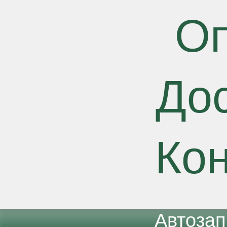
О
До
Ко
Автоза