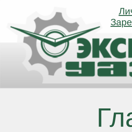
Ли
Ли
Заре
Заре
Гл