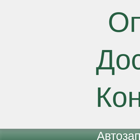
О
До
Ко
Автоза